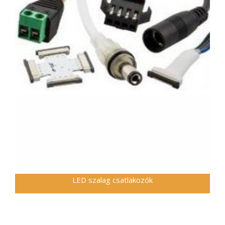
LED szalag csatlakozók