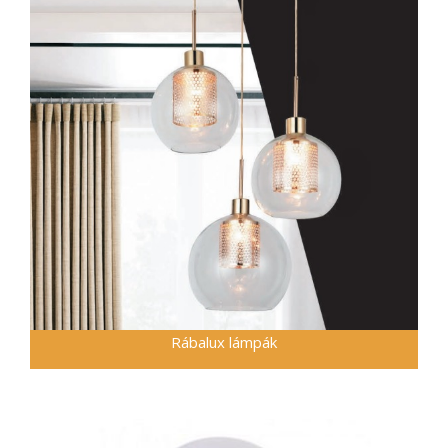
Rábalux lámpák