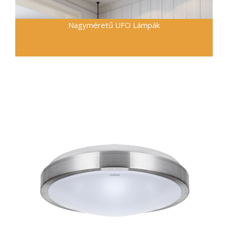
Nagyméretű UFO Lámpák