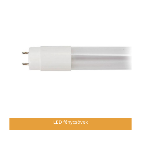
LED fénycsövek