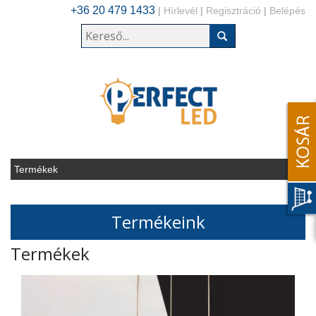
+36 20 479 1433
|
Hírlevél
|
Regisztráció
|
Belépés
Termékeink
Termékek