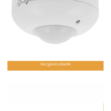
Mozgásérzékelők