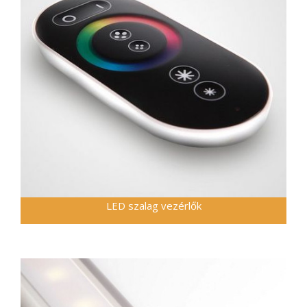
LED szalag vezérlők