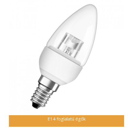
E14 foglalatú égők