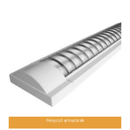
Fénycső armatúrák